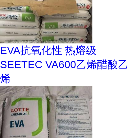
EVA抗氧化性 热熔级
SEETEC VA600乙烯醋酸乙
烯