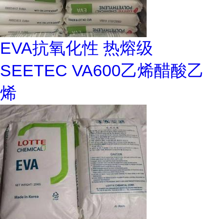
EVA抗氧化性 热熔级
SEETEC VA600乙烯醋酸乙
烯