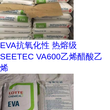
EVA抗氧化性 热熔级
SEETEC VA600乙烯醋酸乙
烯