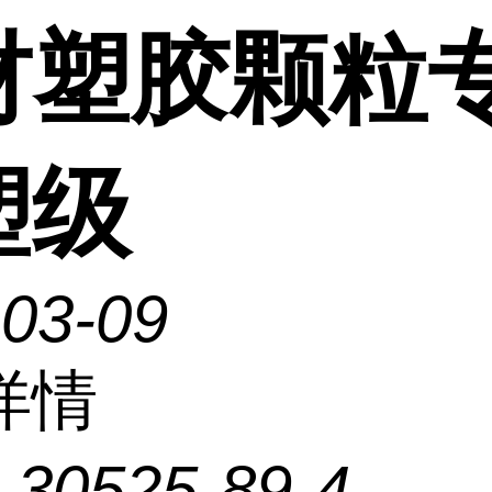
材塑胶颗粒
塑级
-03-09
详情
：
30525-89-4