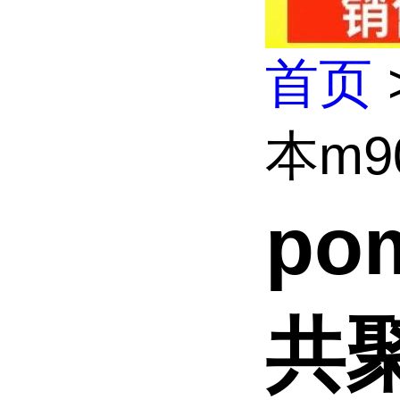
首页
本m9
po
共