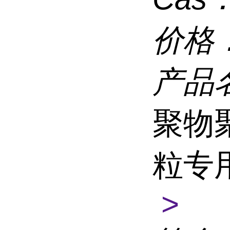
价格
产品
聚物
粒专
>