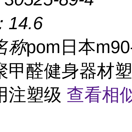
：
14.6
名称
pom日本m90
聚甲醛健身器材
用注塑级
查看相