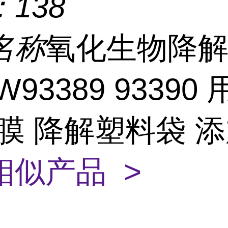
：
138
名称
氧化生物降
93389 93390
膜 降解塑料袋 添
相似产品 >