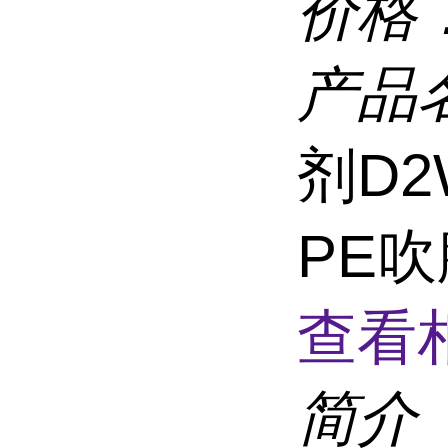
价格
产品
剂D2W
PE吹
查看
简介