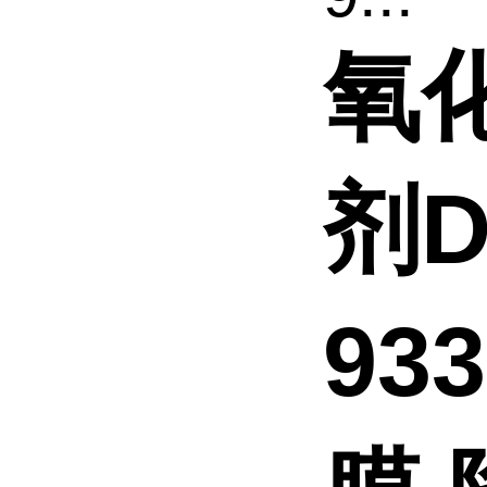
氧
剂D
93