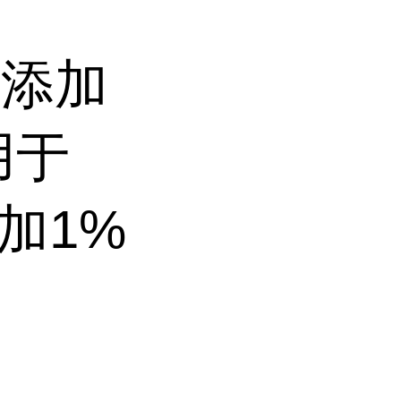
解添加
 用于
加1%